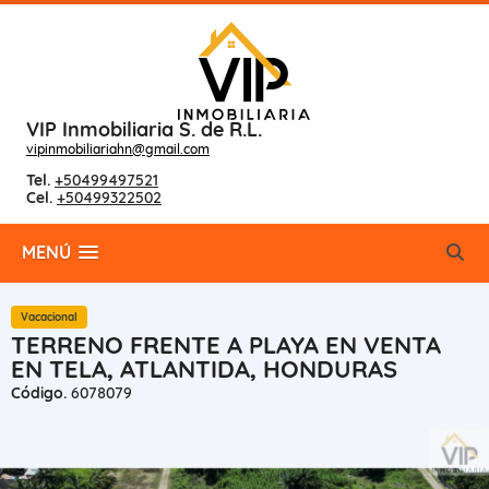
VIP Inmobiliaria S. de R.L.
vipinmobiliariahn@gmail.com
Tel.
+50499497521
Cel.
+50499322502
MENÚ
Vacacional
TERRENO FRENTE A PLAYA EN VENTA
EN TELA, ATLANTIDA, HONDURAS
Código.
6078079