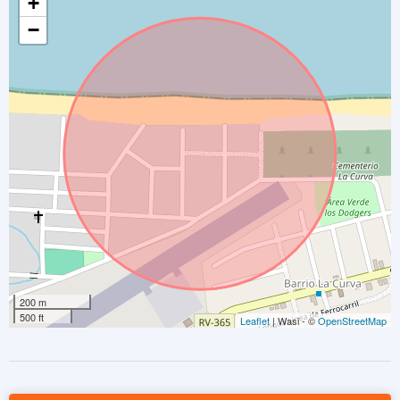
+
−
200 m
500 ft
Leaflet
| Wasi - ©
OpenStreetMap