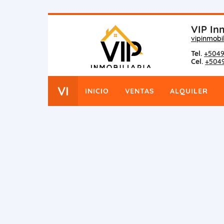
VIP Inm
vipinmobi
Tel.
+5049
Cel.
+504
VI
INICIO
VENTAS
ALQUILER