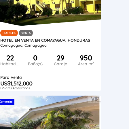
HOTELES
VENTA
HOTEL EN VENTA EN COMAYAGUA, HONDURAS
Comayagua, Comayagua
22
0
29
950
2
Habitaciones
Baño(s)
Garaje
Área m
Para Venta
US$1,512,000
Dólares Americanos
Comercial