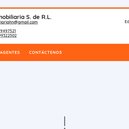
obiliaria S. de R.L.
Ed
liariahn@gmail.com
9497521
99322502
AGENTES
CONTÁCTENOS