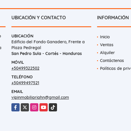
UBICACIÓN Y CONTACTO
INFORMACIÓN
o
UBICACIÓN
Inicio
Edificio del Fondo Ganadero, Frente a
Ventas
a
Plaza Pedregal
Alquiler
San Pedro Sula - Cortés - Honduras
Contáctenos
MÓVIL
+50499322502
Políticas de pri
TELÉFONO
+50499497521
EMAIL
vipinmobiliariahn@gmail.com
Facebook
X
Instagram
YouTube
TikTok