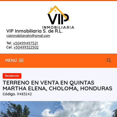
VIP Inmobiliaria S. de R.L.
vipinmobiliariahn@gmail.com
Tel.
+50499497521
Cel.
+50499322502
MENÚ
Residencial
TERRENO EN VENTA EN QUINTAS
MARTHA ELENA, CHOLOMA, HONDURAS
Código.
9483242