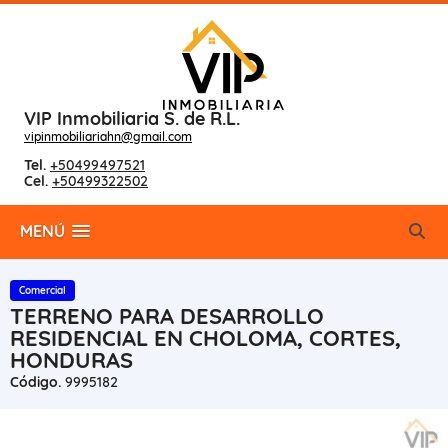
VIP Inmobiliaria S. de R.L.
vipinmobiliariahn@gmail.com
Tel.
+50499497521
Cel.
+50499322502
MENÚ
Comercial
TERRENO PARA DESARROLLO
RESIDENCIAL EN CHOLOMA, CORTES,
HONDURAS
Código.
9995182