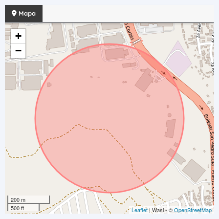
Mapa
+
−
200 m
500 ft
Leaflet
| Wasi - ©
OpenStreetMap