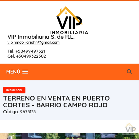
VIP Inmobiliaria S. de R.L.
vipinmobiliariahn@gmail.com
Tel.
+50499497521
Cel.
+50499322502
MENÚ
Residencial
TERRENO EN VENTA EN PUERTO
CORTES - BARRIO CAMPO ROJO
Código.
9673133