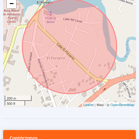
−
200 m
500 ft
Leaflet
| Wasi - ©
OpenStreetMap
Contáctanos