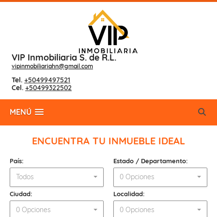
VIP Inmobiliaria S. de R.L.
vipinmobiliariahn@gmail.com
Tel.
+50499497521
Cel.
+50499322502
MENÚ
ENCUENTRA TU INMUEBLE IDEAL
País:
Estado / Departamento:
Todos
0 Opciones
Ciudad:
Localidad:
0 Opciones
0 Opciones