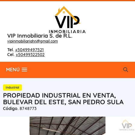
VIP Inmobiliaria S. de R.L.
vipinmobiliariahn@gmail.com
Tel.
+50499497521
Cel.
+50499322502
MENÚ
Industrial
PROPIEDAD INDUSTRIAL EN VENTA,
BULEVAR DEL ESTE, SAN PEDRO SULA
Código.
8748773