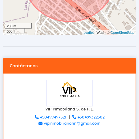
200 m
500 ft
Leaflet
| Wasi - ©
OpenStreetMap
Contáctanos
VIP Inmobiliaria S. de R.L.
+50499497521
|
+50499322502
vipinmobiliariahn@gmail.com