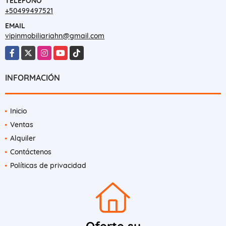
TELÉFONO
+50499497521
EMAIL
vipinmobiliariahn@gmail.com
Facebook
X
Instagram
YouTube
TikTok
INFORMACIÓN
Inicio
Ventas
Alquiler
Contáctenos
Políticas de privacidad
Oferte su