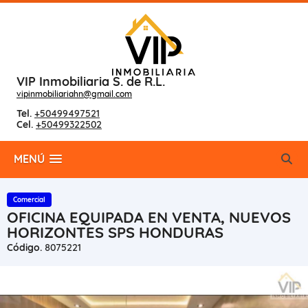
VIP Inmobiliaria S. de R.L.
vipinmobiliariahn@gmail.com
Tel.
+50499497521
Cel.
+50499322502
MENÚ
Comercial
OFICINA EQUIPADA EN VENTA, NUEVOS
HORIZONTES SPS HONDURAS
Código.
8075221