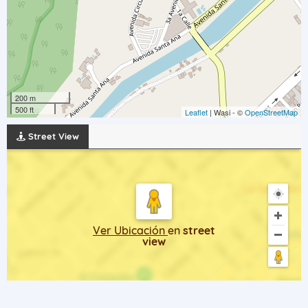
200 m
500 ft
Leaflet
| Wasi - ©
OpenStreetMap
Street View
Ver Ubicación
en
street
view