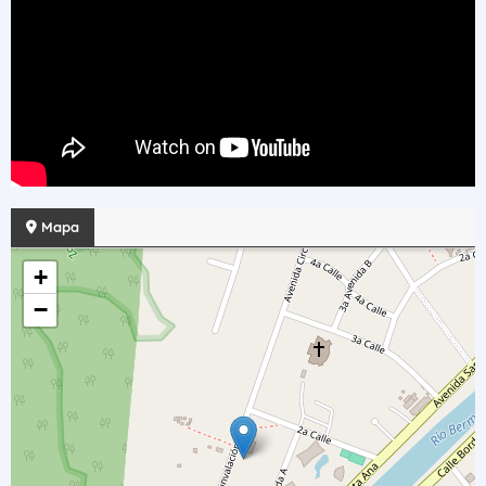
Mapa
+
−