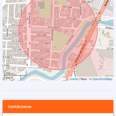
200 m
500 ft
Leaflet
| Wasi - ©
OpenStreetMap
Contáctanos