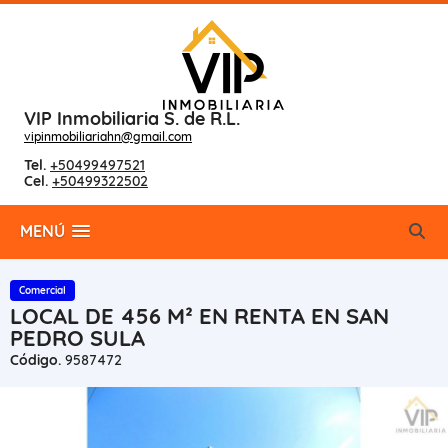
VIP Inmobiliaria S. de R.L.
vipinmobiliariahn@gmail.com
Tel.
+50499497521
Cel.
+50499322502
MENÚ
Comercial
LOCAL DE 456 M² EN RENTA EN SAN
PEDRO SULA
Código.
9587472