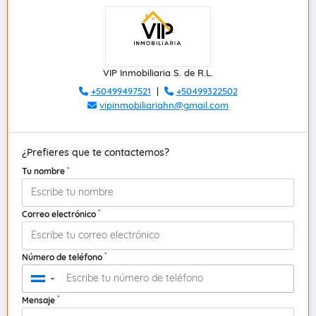
VIP Inmobiliaria S. de R.L.
+50499497521
|
+50499322502
vipinmobiliariahn@gmail.com
¿Prefieres que te contactemos?
*
Tu nombre
*
Correo electrónico
*
Número de teléfono
▼
*
Mensaje