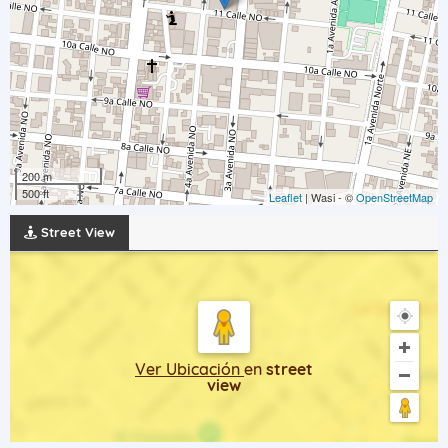
200 m
500 ft
Leaflet
| Wasi - ©
OpenStreetMap
Street View
Ver Ubicación
en
street
view