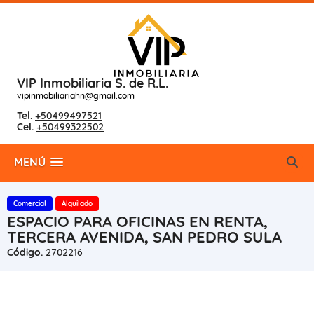
VIP Inmobiliaria S. de R.L.
vipinmobiliariahn@gmail.com
Tel.
+50499497521
Cel.
+50499322502
MENÚ
Comercial
Alquilado
ESPACIO PARA OFICINAS EN RENTA,
TERCERA AVENIDA, SAN PEDRO SULA
Código.
2702216