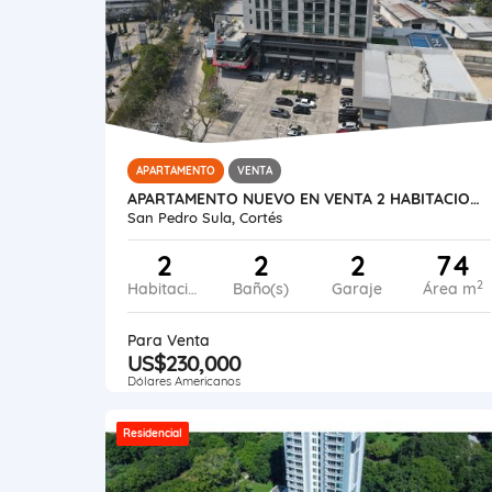
APARTAMENTO
VENTA
APARTAMENTO NUEVO EN VENTA 2 HABITACIONES EN SAN PEDRO SULA
San Pedro Sula, Cortés
2
2
2
74
2
Habitaciones
Baño(s)
Garaje
Área m
Para Venta
US$230,000
Dólares Americanos
Residencial