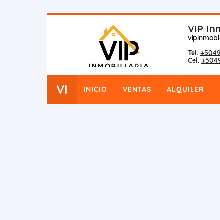
VIP Inm
vipinmobi
Tel.
+5049
Cel.
+504
VI
INICIO
VENTAS
ALQUILER