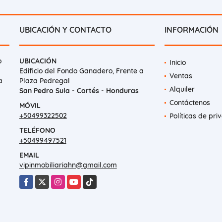
UBICACIÓN Y CONTACTO
INFORMACIÓN
o
UBICACIÓN
Inicio
Edificio del Fondo Ganadero, Frente a
Ventas
a
Plaza Pedregal
Alquiler
San Pedro Sula - Cortés - Honduras
Contáctenos
MÓVIL
+50499322502
Políticas de pri
TELÉFONO
+50499497521
EMAIL
vipinmobiliariahn@gmail.com
Facebook
X
Instagram
YouTube
TikTok