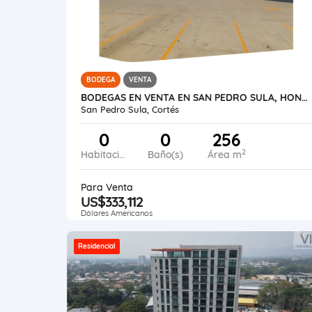
BODEGA
VENTA
BODEGAS EN VENTA EN SAN PEDRO SULA, HONDURAS
San Pedro Sula, Cortés
0
0
256
2
Habitaciones
Baño(s)
Área m
Para Venta
US$333,112
Dólares Americanos
Residencial