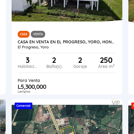
CASA
VENTA
CASA EN VENTA EN EL PROGRESO, YORO, HONDURAS
El Progreso, Yoro
3
2
2
250
2
Habitaciones
Baño(s)
Garaje
Área m
Para Venta
L5,300,000
Lempira
Comercial