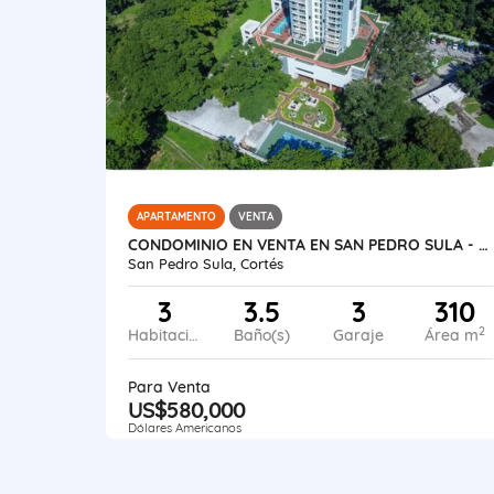
APARTAMENTO
VENTA
CONDOMINIO EN VENTA EN SAN PEDRO SULA - IGVANAS TARA
San Pedro Sula, Cortés
3
3.5
3
310
2
Habitaciones
Baño(s)
Garaje
Área m
Para Venta
US$580,000
Dólares Americanos