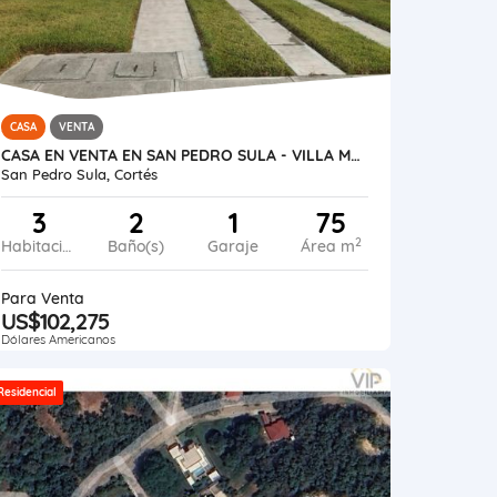
CASA
VENTA
CASA EN VENTA EN SAN PEDRO SULA - VILLA MADERO
San Pedro Sula, Cortés
3
2
1
75
2
Habitaciones
Baño(s)
Garaje
Área m
Para Venta
US$102,275
Dólares Americanos
Residencial