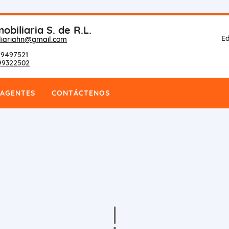
obiliaria S. de R.L.
Ed
liariahn@gmail.com
9497521
99322502
AGENTES
CONTÁCTENOS