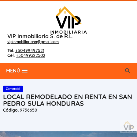
VIP Inmobiliaria S. de R.L.
vipinmobiliariahn@gmail.com
Tel.
+50499497521
Cel.
+50499322502
MENÚ
Comercial
LOCAL REMODELADO EN RENTA EN SAN
PEDRO SULA HONDURAS
Código.
9756650