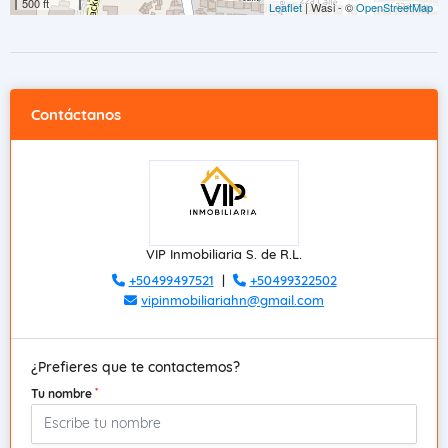
500 ft
Leaflet
| Wasi - ©
OpenStreetMap
Contáctanos
VIP Inmobiliaria S. de R.L.
+50499497521
|
+50499322502
vipinmobiliariahn@gmail.com
¿Prefieres que te contactemos?
*
Tu nombre