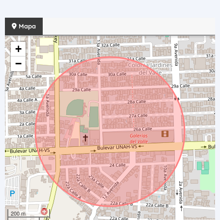
Mapa
+
−
200 m