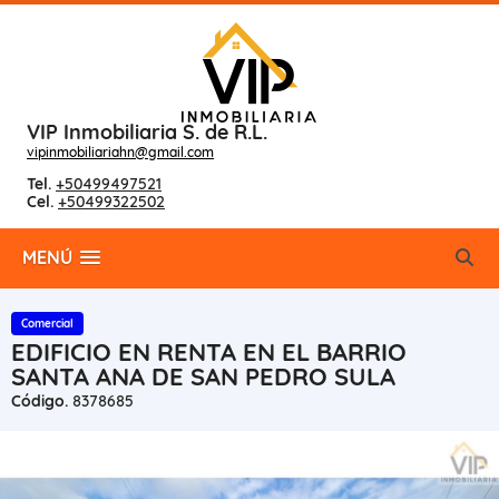
VIP Inmobiliaria S. de R.L.
vipinmobiliariahn@gmail.com
Tel.
+50499497521
Cel.
+50499322502
MENÚ
Comercial
EDIFICIO EN RENTA EN EL BARRIO
SANTA ANA DE SAN PEDRO SULA
Código.
8378685