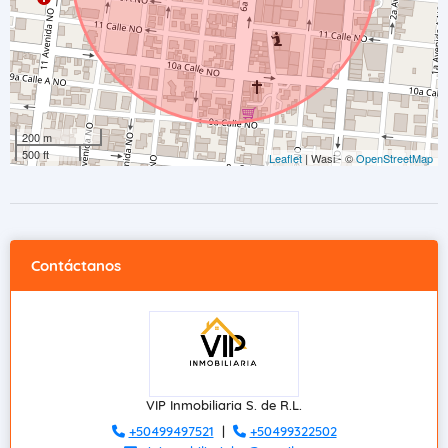
200 m
500 ft
Leaflet
| Wasi - ©
OpenStreetMap
Contáctanos
VIP Inmobiliaria S. de R.L.
+50499497521
|
+50499322502