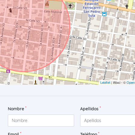
Leaflet
| Wasi - ©
Open
*
*
Nombre
Apellidos
*
*
Email
Teléfono