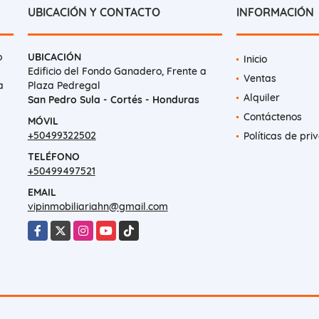
UBICACIÓN Y CONTACTO
INFORMACIÓN
o
UBICACIÓN
Inicio
Edificio del Fondo Ganadero, Frente a
Ventas
a
Plaza Pedregal
Alquiler
San Pedro Sula - Cortés - Honduras
Contáctenos
MÓVIL
+50499322502
Políticas de pri
TELÉFONO
+50499497521
EMAIL
vipinmobiliariahn@gmail.com
Facebook
X
Instagram
YouTube
TikTok