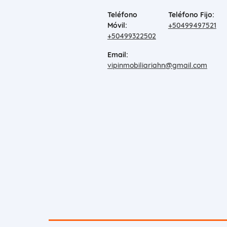
Teléfono
Teléfono Fijo:
Móvil:
+50499497521
+50499322502
Email:
vipinmobiliariahn@gmail.com