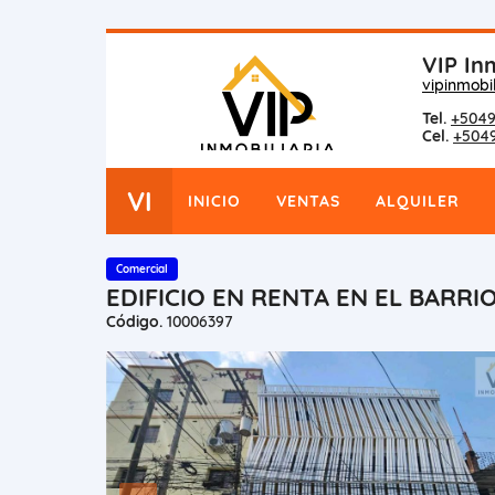
VIP Inm
vipinmobi
Tel.
+5049
Cel.
+504
VI
INICIO
VENTAS
ALQUILER
Comercial
EDIFICIO EN RENTA EN EL BARR
Código.
10006397