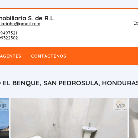
obiliaria S. de R.L.
Ed
liariahn@gmail.com
9497521
99322502
AGENTES
CONTÁCTENOS
IO EL BENQUE, SAN PEDROSULA, HONDURA