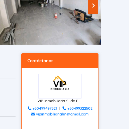
Contáctanos
VIP Inmobiliaria S. de R.L.
+50499497521
|
+50499322502
vipinmobiliariahn@gmail.com