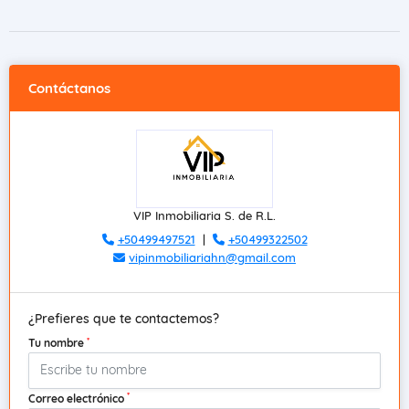
Contáctanos
VIP Inmobiliaria S. de R.L.
+50499497521
|
+50499322502
vipinmobiliariahn@gmail.com
¿Prefieres que te contactemos?
*
Tu nombre
*
Correo electrónico