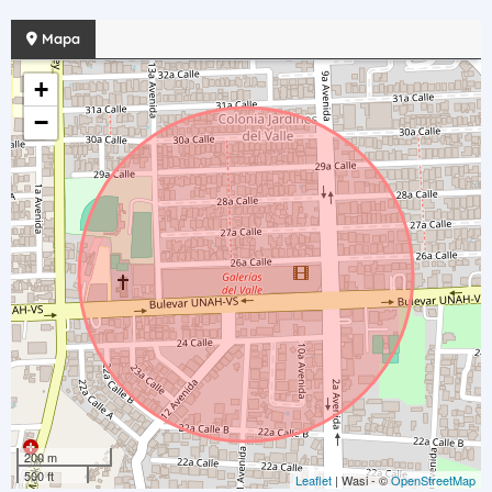
Mapa
+
−
200 m
500 ft
Leaflet
| Wasi - ©
OpenStreetMap