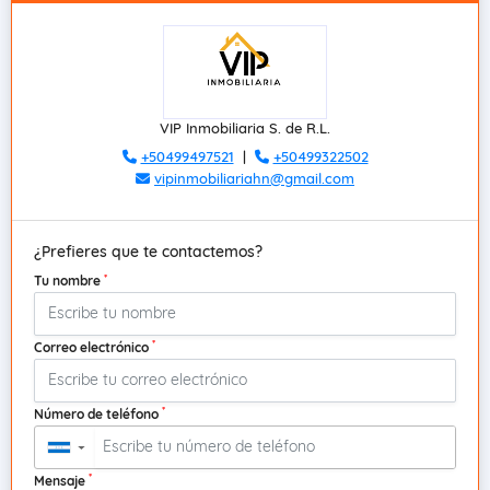
VIP Inmobiliaria S. de R.L.
+50499497521
|
+50499322502
vipinmobiliariahn@gmail.com
¿Prefieres que te contactemos?
*
Tu nombre
*
Correo electrónico
*
Número de teléfono
▼
*
Mensaje