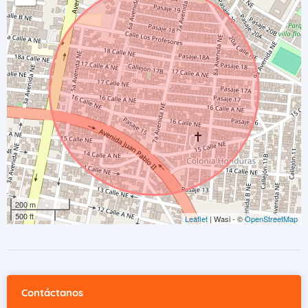
200 m
500 ft
Leaflet
| Wasi - ©
OpenStreetMap
Contáctanos