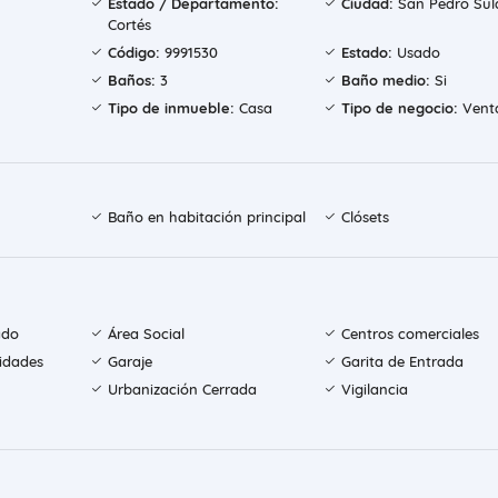
Estado / Departamento:
Ciudad:
San Pedro Sul
Cortés
Código:
9991530
Estado:
Usado
Baños:
3
Baño medio:
Si
Tipo de inmueble:
Casa
Tipo de negocio:
Vent
Baño en habitación principal
Clósets
ado
Área Social
Centros comerciales
sidades
Garaje
Garita de Entrada
Urbanización Cerrada
Vigilancia