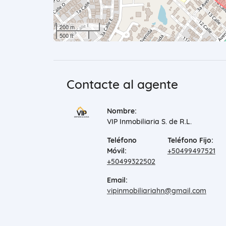
200 m
500 ft
Contacte al agente
Nombre:
VIP Inmobiliaria S. de R.L.
Teléfono
Teléfono Fijo:
Móvil:
+50499497521
+50499322502
Email:
vipinmobiliariahn@gmail.com