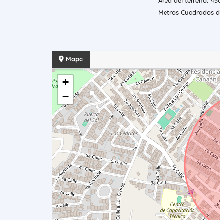
Área del terreno: 450
Metros Cuadrados de
Mapa
+
−