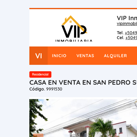
VIP Inm
vipinmobi
Tel.
+5049
Cel.
+504
VI
INICIO
VENTAS
ALQUILER
Residencial
CASA EN VENTA EN SAN PEDRO S
Código.
9991530