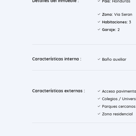
Detalles del inmueble :
País:
Honduras
Zona:
Via Seran
Habitaciones:
3
Garaje:
2
Características interna :
Baño auxiliar
Características externas :
Acceso paviment
Colegios / Univer
Parques cercanos
Zona residencial