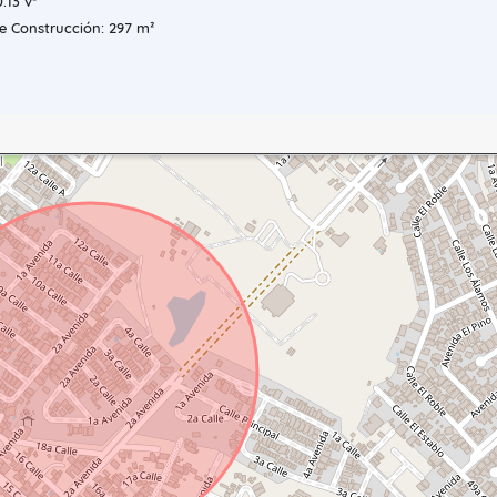
.13 v²
 Construcción: 297 m²