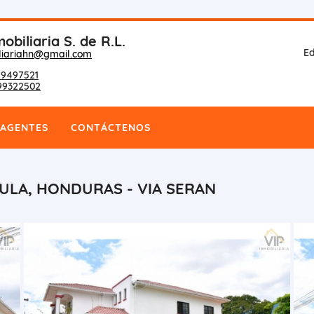
obiliaria S. de R.L.
Ed
liariahn@gmail.com
9497521
99322502
AGENTES
CONTÁCTENOS
ULA, HONDURAS - VIA SERAN