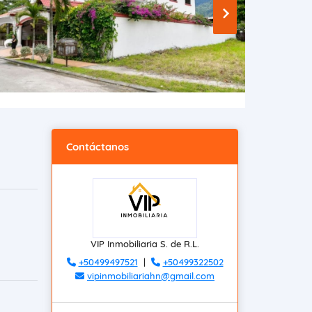
Contáctanos
VIP Inmobiliaria S. de R.L.
+50499497521
|
+50499322502
vipinmobiliariahn@gmail.com