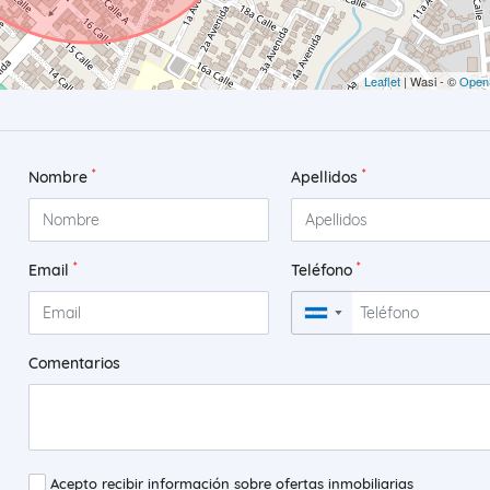
Leaflet
| Wasi - ©
Open
*
*
Nombre
Apellidos
*
*
Email
Teléfono
▼
Comentarios
Acepto recibir información sobre ofertas inmobiliarias