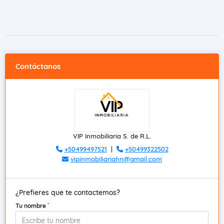
Contáctanos
VIP Inmobiliaria S. de R.L.
+50499497521
|
+50499322502
vipinmobiliariahn@gmail.com
¿Prefieres que te contactemos?
*
Tu nombre