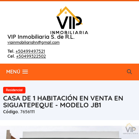
VIP Inmobiliaria S. de R.L.
vipinmobiliariahn@gmail.com
Tel.
+50499497521
Cel.
+50499322502
MENÚ
Residencial
CASA DE 1 HABITACIÓN EN VENTA EN
SIGUATEPEQUE - MODELO JB1
Código.
7656111