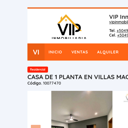
VIP Inm
vipinmobi
Tel.
+5049
Cel.
+504
VI
INICIO
VENTAS
ALQUILER
Residencial
CASA DE 1 PLANTA EN VILLAS M
Código.
10077470