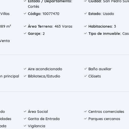
Estado / Departamento:
Ciudad:
San Pedro Sul
Cortés
Villas
Código:
10077470
Estado:
Usado
189 m²
Área Terreno:
463 Varas
Habitaciones:
3
Garaje:
2
Tipo de inmueble:
Cas
Venta
Aire acondicionado
Baño auxiliar
n principal
Biblioteca/Estudio
Clósets
ado
Área Social
Centros comerciales
sidades
Garita de Entrada
Parques cercanos
rada
Vigilancia