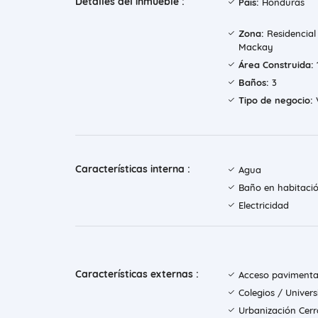
Detalles del inmueble :
País:
Honduras
Zona:
Residencial 
Mackay
Área Construida:
Baños:
3
Tipo de negocio:
Características interna :
Agua
Baño en habitació
Electricidad
Características externas :
Acceso paviment
Colegios / Univer
Urbanización Cer