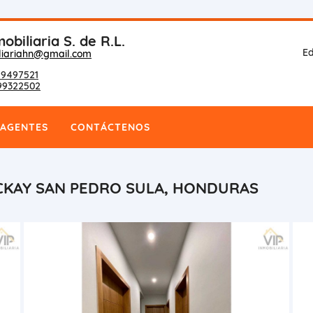
obiliaria S. de R.L.
Ed
liariahn@gmail.com
9497521
99322502
AGENTES
CONTÁCTENOS
ACKAY SAN PEDRO SULA, HONDURAS