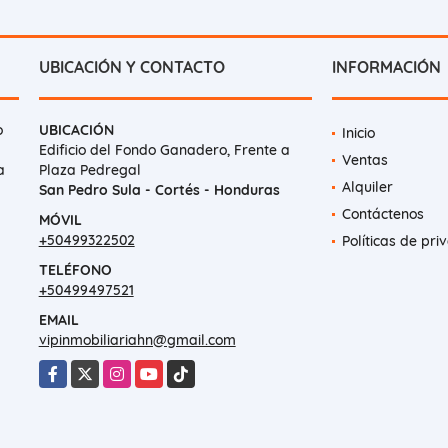
UBICACIÓN Y CONTACTO
INFORMACIÓN
o
UBICACIÓN
Inicio
Edificio del Fondo Ganadero, Frente a
Ventas
a
Plaza Pedregal
Alquiler
San Pedro Sula - Cortés - Honduras
Contáctenos
MÓVIL
+50499322502
Políticas de pri
TELÉFONO
+50499497521
EMAIL
vipinmobiliariahn@gmail.com
Facebook
X
Instagram
YouTube
TikTok