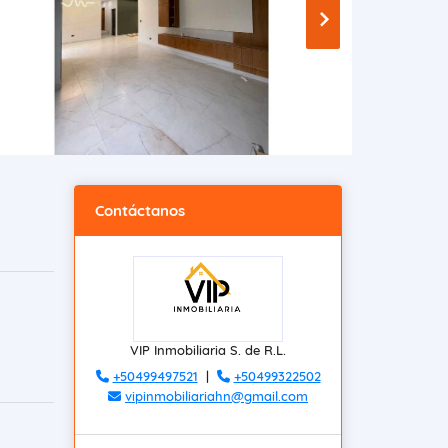
Contáctanos
VIP Inmobiliaria S. de R.L.
+50499497521
|
+50499322502
vipinmobiliariahn@gmail.com