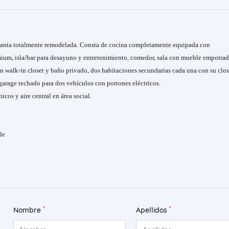
lanta totalmente remodelada. Consta de cocina completamente equipada con
ium, isla/bar para desayuno y entretenimiento, comedor, sala con mueble empotrado
n walk-in closet y baño privado, dos habitaciones secundarias cada una con su clos
garage techado para dos vehículos con portones eléctricos.
icos y aire central en área social.
le
*
*
Nombre
Apellidos