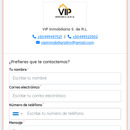
VIP Inmobiliaria S. de R.L.
+50499497521
|
+50499322502
vipinmobiliariahn@gmail.com
¿Prefieres que te contactemos?
*
Tu nombre
*
Correo electrónico
*
Número de teléfono
▼
*
Mensaje