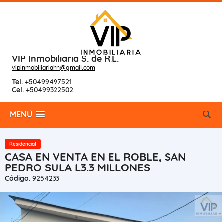
VIP Inmobiliaria S. de R.L.
vipinmobiliariahn@gmail.com
Tel.
+50499497521
Cel.
+50499322502
MENÚ
Residencial
CASA EN VENTA EN EL ROBLE, SAN
PEDRO SULA L3.3 MILLONES
Código.
9254233