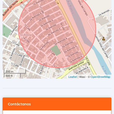
200 m
500 ft
Leaflet
| Wasi - ©
OpenStreetMap
Contáctanos