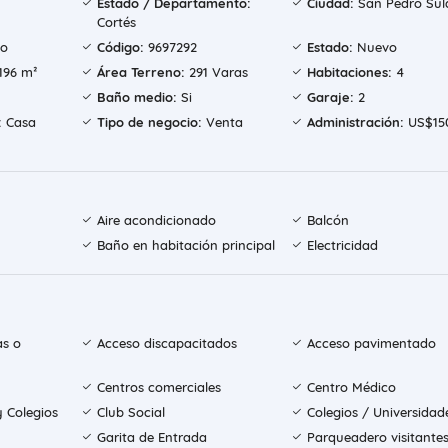
Estado / Departamento:
Ciudad:
San Pedro Sul
Cortés
jo
Código:
9697292
Estado:
Nuevo
196 m²
Área Terreno:
291 Varas
Habitaciones:
4
Baño medio:
Si
Garaje:
2
:
Casa
Tipo de negocio:
Venta
Administración:
US$15
Aire acondicionado
Balcón
Baño en habitación principal
Electricidad
as o
Acceso discapacitados
Acceso pavimentado
Centros comerciales
Centro Médico
y Colegios
Club Social
Colegios / Universidad
Garita de Entrada
Parqueadero visitante