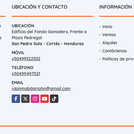
UBICACIÓN Y CONTACTO
INFORMACIÓN
o
UBICACIÓN
Inicio
Edificio del Fondo Ganadero, Frente a
Ventas
a
Plaza Pedregal
Alquiler
San Pedro Sula - Cortés - Honduras
Contáctenos
MÓVIL
+50499322502
Políticas de pri
TELÉFONO
+50499497521
EMAIL
vipinmobiliariahn@gmail.com
Facebook
X
Instagram
YouTube
TikTok