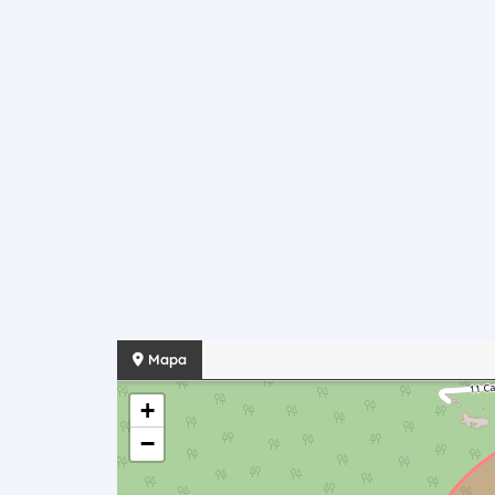
Mapa
+
−