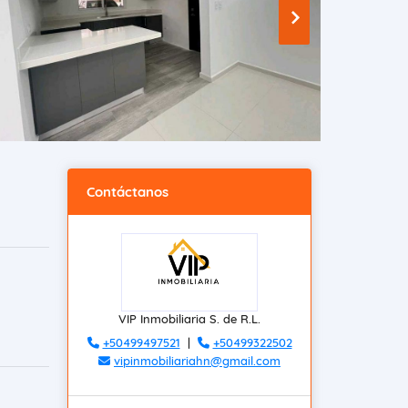
Contáctanos
VIP Inmobiliaria S. de R.L.
+50499497521
|
+50499322502
vipinmobiliariahn@gmail.com