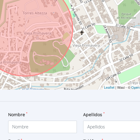
Leaflet
| Wasi - ©
Open
*
*
Nombre
Apellidos