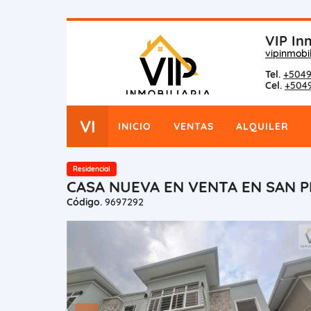
VIP Inm
vipinmobi
Tel.
+5049
Cel.
+504
VI
INICIO
VENTAS
ALQUILER
Residencial
CASA NUEVA EN VENTA EN SAN P
Código.
9697292