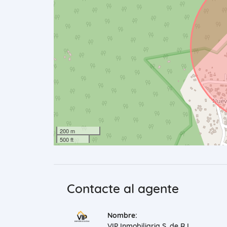
200 m
500 ft
Contacte al agente
Nombre:
VIP Inmobiliaria S. de R.L.