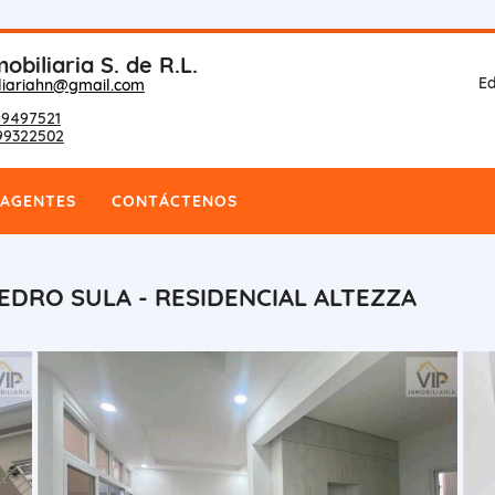
obiliaria S. de R.L.
Ed
liariahn@gmail.com
9497521
99322502
AGENTES
CONTÁCTENOS
EDRO SULA - RESIDENCIAL ALTEZZA