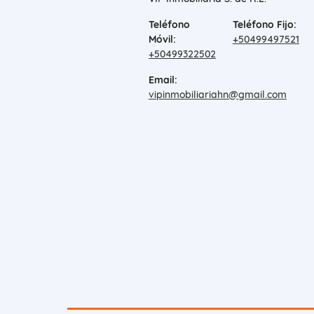
Teléfono
Teléfono Fijo:
Móvil:
+50499497521
+50499322502
Email:
vipinmobiliariahn@gmail.com