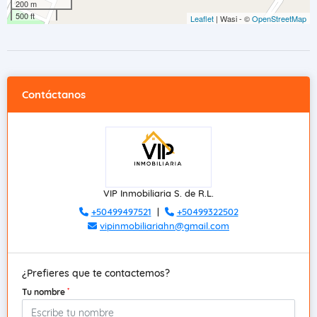
200 m
500 ft
Leaflet
| Wasi - ©
OpenStreetMap
Contáctanos
VIP Inmobiliaria S. de R.L.
+50499497521
|
+50499322502
vipinmobiliariahn@gmail.com
¿Prefieres que te contactemos?
*
Tu nombre