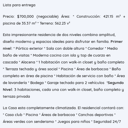
Lista para entrega
Precio: $700,000 (negociable) Área: * Construcción: 421.15 m² +
piscina de 35.37 m² * ⁠Terreno: 562.23 v²
Esta impresionante residencia de dos niveles combina amplitud,
diseño moderno y espacios ideales para disfrutar en familia.
Primer
nivel
: * Pórtico exterior * Sala con doble altura * Comedor * Medio
baño de visitas * Moderna cocina con isla y top de cuarzo en
cascada * Alacena * 1 habitación con walk-in closet y baño completo
* Terraza techada y área social * Piscina * Área de barbacoa * Baño
completo en área de piscina * Habitación de servicio con baño * Área
de lavandería * Bodega * Garaje techado para 2 vehículos *
Segundo
Nivel:
3 habitaciones, cada una con walk-in closet, baño completo y
terraza privada
La Casa esta completamente climatizada. El residencial contará con:
* Casa club * Piscina * Áreas de barbacoa * Canchas deportivas *
Áreas verdes con senderismo * Juegos para niños * Seguridad 24/7