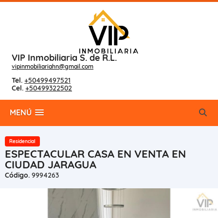
VIP Inmobiliaria S. de R.L.
vipinmobiliariahn@gmail.com
Tel.
+50499497521
Cel.
+50499322502
MENÚ
Residencial
ESPECTACULAR CASA EN VENTA EN
CIUDAD JARAGUA
Código.
9994263