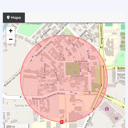
Mapa
+
−
200 m