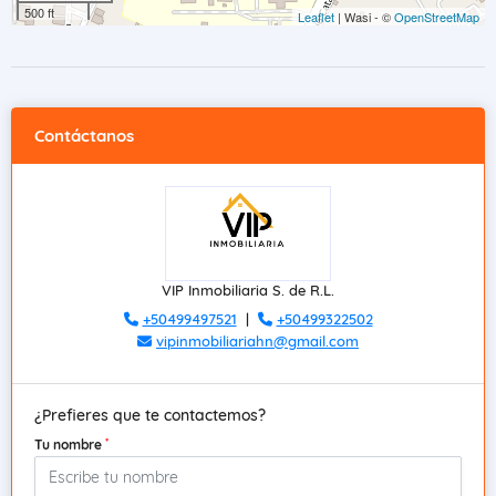
500 ft
Leaflet
| Wasi - ©
OpenStreetMap
Contáctanos
VIP Inmobiliaria S. de R.L.
+50499497521
|
+50499322502
vipinmobiliariahn@gmail.com
¿Prefieres que te contactemos?
*
Tu nombre