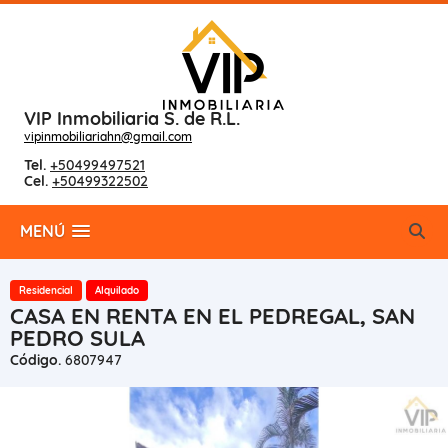
VIP Inmobiliaria S. de R.L.
vipinmobiliariahn@gmail.com
Tel.
+50499497521
Cel.
+50499322502
MENÚ
Residencial
Alquilado
CASA EN RENTA EN EL PEDREGAL, SAN
PEDRO SULA
Código.
6807947