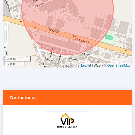
200 m
500 ft
Leaflet
| Wasi - ©
OpenStreetMap
Contáctanos