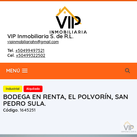
VIP Inmobiliaria S. de R.L.
vipinmobiliariahn@gmail.com
Tel.
+50499497521
Cel.
+50499322502
MENÚ
Industrial
Alquilado
BODEGA EN RENTA, EL POLVORÍN, SAN
PEDRO SULA.
Código.
1645251