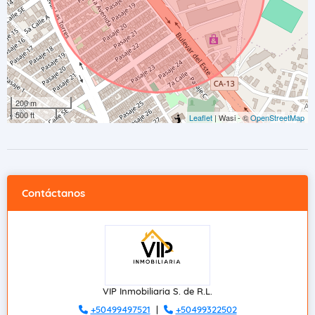
200 m
500 ft
Leaflet
| Wasi - ©
OpenStreetMap
Contáctanos
VIP Inmobiliaria S. de R.L.
+50499497521
|
+50499322502