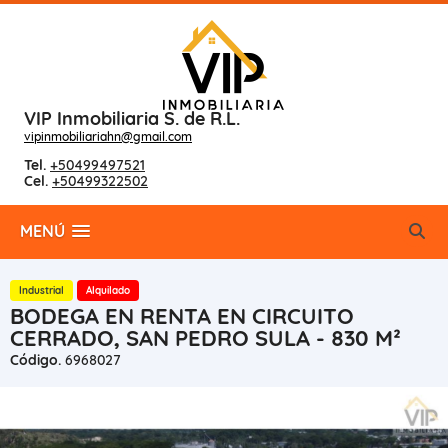
VIP Inmobiliaria S. de R.L.
vipinmobiliariahn@gmail.com
Tel.
+50499497521
Cel.
+50499322502
MENÚ
Industrial
Alquilado
BODEGA EN RENTA EN CIRCUITO
CERRADO, SAN PEDRO SULA - 830 M²
Código.
6968027