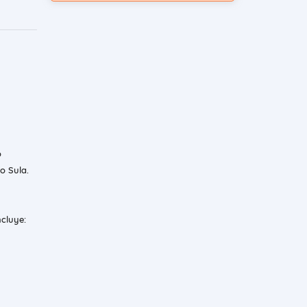
o
o Sula.
ncluye: