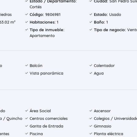
Estado / Departamento:
Ciudad:
San Pedro Sul
Cortés
iedras
Código:
9806981
Estado:
Usado
63.02 m²
Habitaciones:
1
Baño:
1
Tipo de inmueble:
Tipo de negocio:
Vent
Apartamento
do
Balcón
Calentador
Vista panorámica
Agua
ado
Área Social
Ascensor
la / Quincho
Centros comerciales
Colegios / Universidad
Garita de Entrada
Gimnasio
antes
Piscina
Planta eléctrica