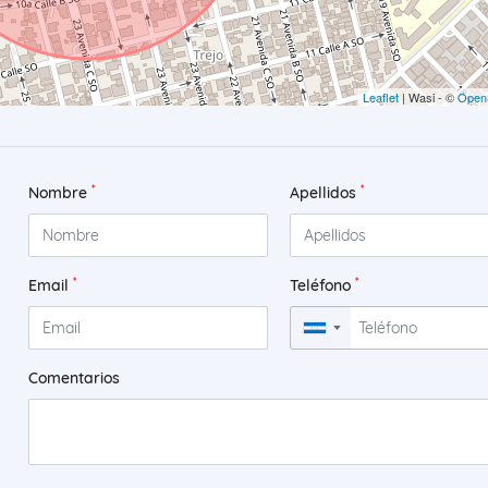
Leaflet
| Wasi - ©
Open
*
*
Nombre
Apellidos
*
*
Email
Teléfono
▼
Comentarios