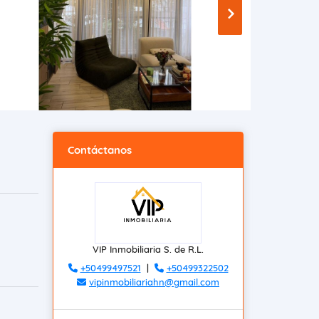
Contáctanos
VIP Inmobiliaria S. de R.L.
+50499497521
|
+50499322502
vipinmobiliariahn@gmail.com