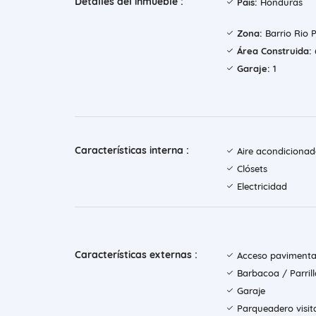
Detalles del inmueble :
País:
Honduras
Zona:
Barrio Rio P
Área Construida:
Garaje:
1
Características interna :
Aire acondiciona
Clósets
Electricidad
Características externas :
Acceso paviment
Barbacoa / Parril
Garaje
Parqueadero visit