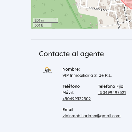
200 m
500 ft
Contacte al agente
Nombre:
VIP Inmobiliaria S. de R.L.
Teléfono
Teléfono Fijo:
Móvil:
+50499497521
+50499322502
Email:
vipinmobiliariahn@gmail.com