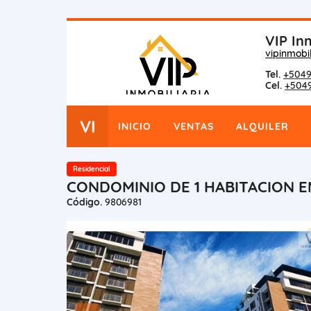
VIP Inm
vipinmobi
Tel.
+5049
Cel.
+504
VI
INICIO
VENTAS
ALQUILER
Residencial
CONDOMINIO DE 1 HABITACION E
Código.
9806981