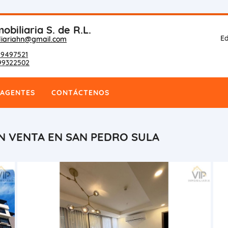
obiliaria S. de R.L.
Ed
liariahn@gmail.com
9497521
99322502
AGENTES
CONTÁCTENOS
N VENTA EN SAN PEDRO SULA