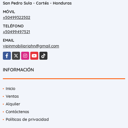
San Pedro Sula - Cortés - Honduras
MÓVIL
+50499322502
TELÉFONO
+50499497521
EMAIL
vipinmobiliariahn@gmail.com
Facebook
X
Instagram
YouTube
TikTok
INFORMACIÓN
Inicio
Ventas
Alquiler
Contáctenos
Políticas de privacidad