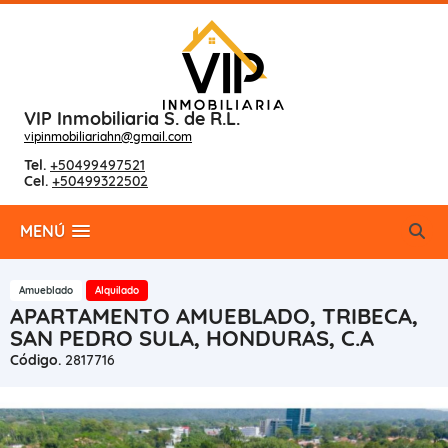
VIP Inmobiliaria S. de R.L.
vipinmobiliariahn@gmail.com
Tel.
+50499497521
Cel.
+50499322502
MENÚ
Amueblado
Alquilado
APARTAMENTO AMUEBLADO, TRIBECA,
SAN PEDRO SULA, HONDURAS, C.A
Código.
2817716