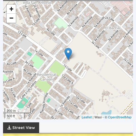
+
−
200 m
500 ft
Leaflet
| Wasi - ©
OpenStreetMap
Street View