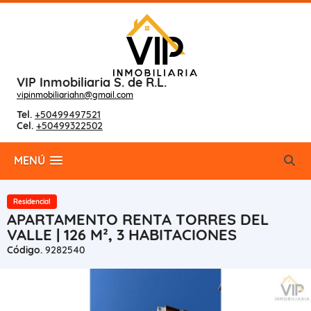
VIP Inmobiliaria S. de R.L.
vipinmobiliariahn@gmail.com
Tel.
+50499497521
Cel.
+50499322502
MENÚ
Residencial
APARTAMENTO RENTA TORRES DEL
VALLE | 126 M², 3 HABITACIONES
Código.
9282540