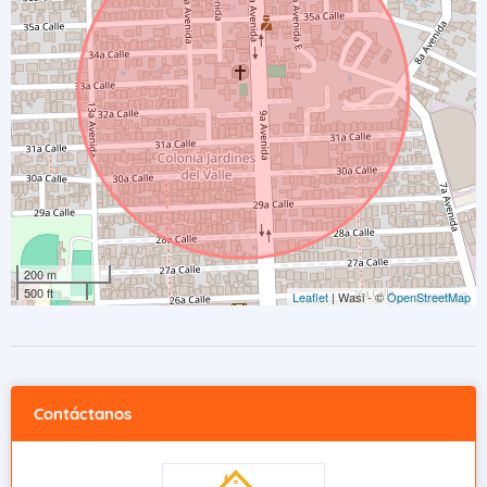
200 m
500 ft
Leaflet
| Wasi - ©
OpenStreetMap
Contáctanos