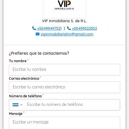
VIP Inmobiliaria S. de R.L.
+50499497521
|
+50499322502
vipinmobiliariahn@gmail.com
¿Prefieres que te contactemos?
*
Tu nombre
*
Correo electrónico
*
Número de teléfono
▼
*
Mensaje