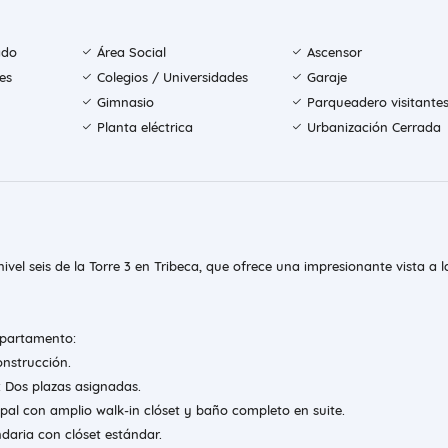
ado
Área Social
Ascensor
es
Colegios / Universidades
Garaje
Gimnasio
Parqueadero visitante
Planta eléctrica
Urbanización Cerrada
vel seis de la Torre 3 en Tribeca, que ofrece una impresionante vista a l
 apartamento:
nstrucción.
 Dos plazas asignadas.
pal con amplio walk-in clóset y baño completo en suite.
aria con clóset estándar.