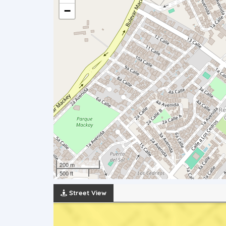
−
200 m
500 ft
Street View