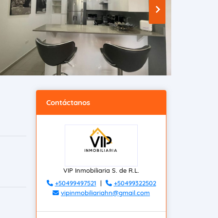
Contáctanos
VIP Inmobiliaria S. de R.L.
+50499497521
|
+50499322502
vipinmobiliariahn@gmail.com