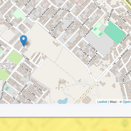
Leaflet
| Wasi - ©
Open