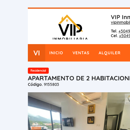
VIP Inm
vipinmobi
Tel.
+5049
Cel.
+504
VI
INICIO
VENTAS
ALQUILER
Residencial
APARTAMENTO DE 2 HABITACION
Código.
9155803