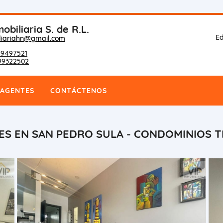
obiliaria S. de R.L.
Ed
liariahn@gmail.com
9497521
99322502
AGENTES
CONTÁCTENOS
ES EN SAN PEDRO SULA - CONDOMINIOS T